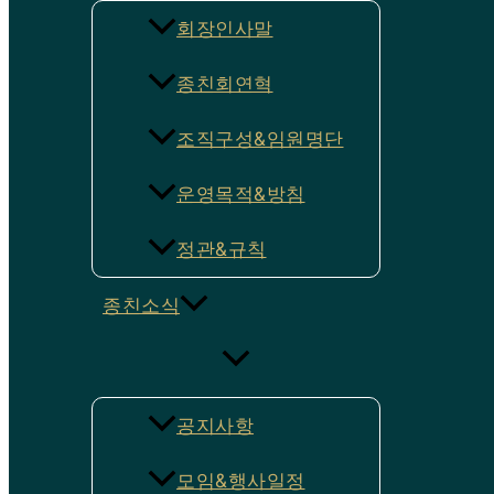
회장인사말
종친회연혁
조직구성&임원명단
운영목적&방침
정관&규칙
종친소식
공지사항
모임&행사일정