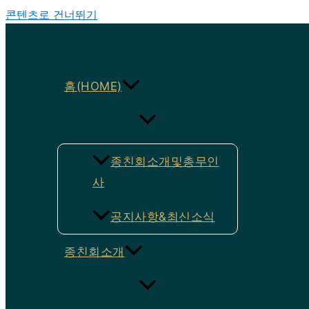
콘텐츠로 건너뛰기
홈(HOME)
종친회소개및총무인
사
공지사항&최신소식
종친회소개