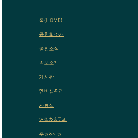
홈(HOME)
종친회소개
종친소식
족보소개
게시판
멤버십관리
자료실
연락처&문의
후원&지원